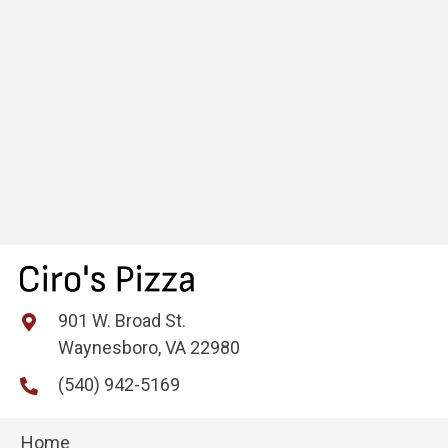
a
v
i
g
a
t
i
o
n
901 W. Broad St.
Waynesboro, VA 22980
(540) 942-5169
Home